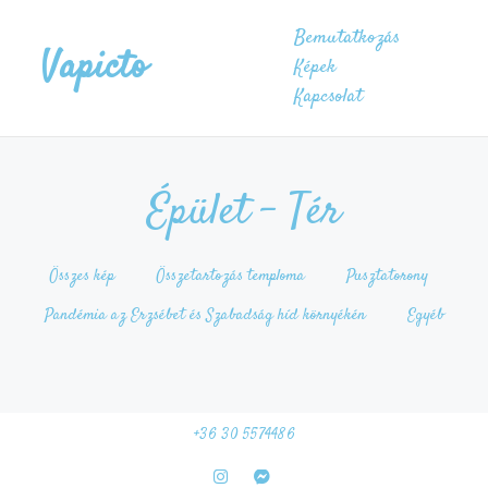
Bemutatkozás
Vapicto
Képek
Kapcsolat
Épület - Tér
Összes kép
Összetartozás temploma
Pusztatorony
Pandémia az Erzsébet és Szabadság híd környékén
Egyéb
+36 30 5574486